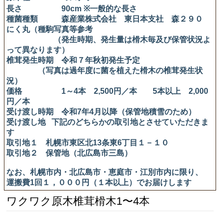
長さ 90cm ※一般的な長さ
種菌種類 森産業株式会社 東日本支社 森２９０
にく丸（種駒写真等参考
（発生時期、発生量は榾木毎及び保管状況よ
って異なります）
椎茸発生時期 令和７年秋初発生予定
（写真は過年度に菌を植えた榾木の椎茸発生状
況）
価格 1～4本 2,500円／本 5本以上 2,000
円／本
受け渡し時期 令和7年4月以降（保管地積雪のため）
受け渡し地 下記のどちらかの取引地とさせていただきま
す
取引地１ 札幌市東区北13条東6丁目１－１０
取引地２ 保管地（北広島市三島）
なお、札幌市内・北広島市・恵庭市・江別市内に限り、
運搬費1回１，０００円（１本以上）でお届けします
ワクワク原木椎茸榾木1〜4本