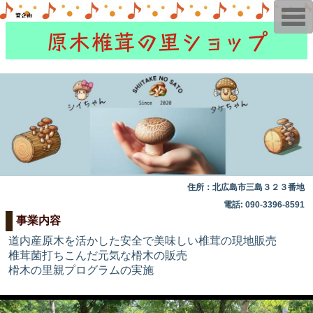
T
o
原木椎茸の里ショップ
g
g
l
e
n
a
v
i
g
a
t
i
o
n
住所：北広島市三島３２３番地
電話: 090-3396-8591
事業内容
道内産原木を活かした安全で美味しい椎茸の現地販売
椎茸菌打ちこんだ元気な榾木の販売
榾木の里親プログラムの実施